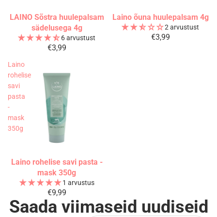
LAINO Sõstra huulepalsam
Laino õuna huulepalsam 4g
Välja müüdud
Välja müüdud
sädelusega 4g
2 arvustust
€3,99
6 arvustust
€3,99
Laino
rohelise
savi
pasta
-
mask
350g
Laino rohelise savi pasta -
Välja müüdud
mask 350g
1 arvustus
€9,99
Saada viimaseid uudiseid