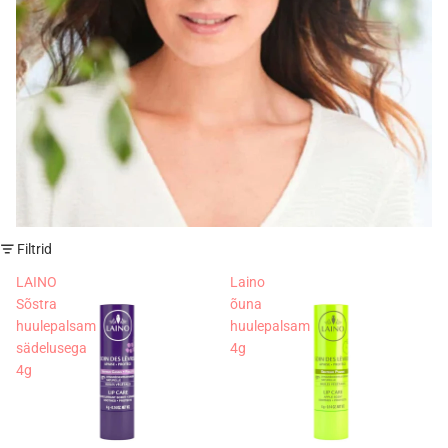
Filtrid
LAINO
Laino
Sõstra
õuna
huulepalsam
huulepalsam
sädelusega
4g
4g