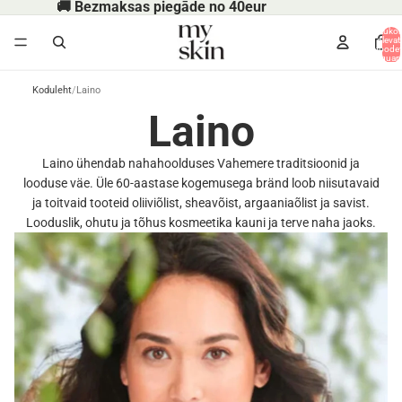
🚚 Bezmaksas piegāde no 40eur
Ostukor
olevat
toodet
koguarv
Koduleht
/
Laino
Laino
Laino ühendab nahahoolduses Vahemere traditsioonid ja
looduse väe. Üle 60-aastase kogemusega bränd loob niisutavaid
ja toitvaid tooteid oliiviõlist, sheavõist, argaaniaõlist ja savist.
Looduslik, ohutu ja tõhus kosmeetika kauni ja terve naha jaoks.