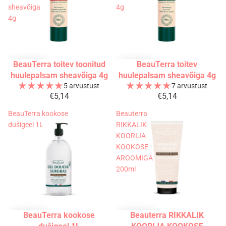
sheavõiga
4g
4g
BeauTerra toitev toonitud
BeauTerra toitev
Uudis
Uudis
TOP
huulepalsam sheavõiga 4g
huulepalsam sheavõiga 4g
5 arvustust
7 arvustust
€5,14
€5,14
BeauTerra kookose
Beauterra
dušigeel 1L
RIKKALIK
KOORIJA
KOOKOSE
AROOMIGA
200ml
BeauTerra kookose
Beauterra RIKKALIK
-35%