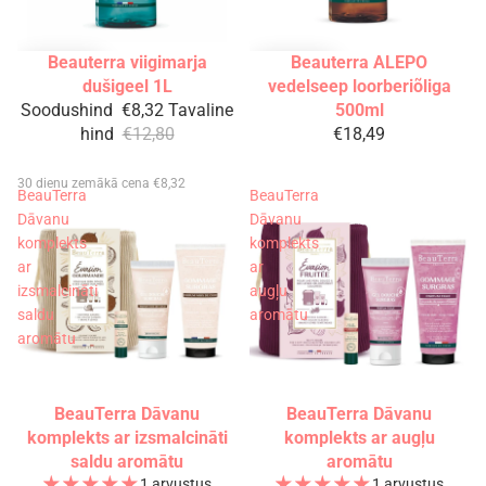
Beauterra viigimarja
Beauterra ALEPO
Uudis
Uudis
-35%
dušigeel 1L
vedelseep loorberiõliga
Soodushind
€8,32
Tavaline
500ml
hind
€12,80
€18,49
30 dienu zemākā cena €8,32
BeauTerra
BeauTerra
Dāvanu
Dāvanu
komplekts
komplekts
ar
ar
izsmalcināti
augļu
saldu
aromātu
aromātu
BeauTerra Dāvanu
BeauTerra Dāvanu
Välja müüdud
Uudis
Välja müüdud
Uudis
komplekts ar izsmalcināti
komplekts ar augļu
saldu aromātu
aromātu
1 arvustus
1 arvustus