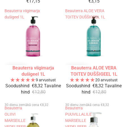
€17,15
€3,15
Beauterra viigimarja
Beauterra ALOE VERA
dušigeel 1L
TOITEV DUŠŠIGEEL 1L
Beauterra viigimarja
Beauterra ALOE VERA
-35%
-35%
dušigeel 1L
TOITEV DUŠŠIGEEL 1L
9 arvustust
20 arvustust
Soodushind
€8,32
Tavaline
Soodushind
€8,32
Tavaline
hind
€12,80
hind
€12,80
30 dienu zemākā cena €8,32
30 dienu zemākā cena €8,32
Beauterra
Beauterra
OLIIVI
PUUVILLALILE
MARSEILLE
MARSEILLE
VEDELSEEP
VEDELSEEP