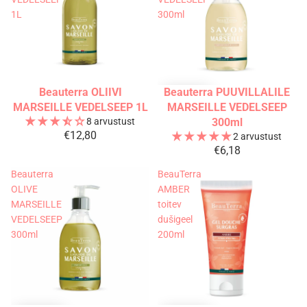
1L
300ml
Beauterra OLIIVI
Beauterra PUUVILLALILE
Välja müüdud
MARSEILLE VEDELSEEP 1L
MARSEILLE VEDELSEEP
8 arvustust
300ml
€12,80
2 arvustust
€6,18
Beauterra
BeauTerra
OLIVE
AMBER
MARSEILLE
toitev
VEDELSEEP
dušigeel
300ml
200ml