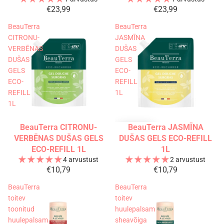
€23,99
€23,99
BeauTerra
BeauTerra
CITRONU-
JASMĪNA
VERBĒNAS
DUŠAS
DUŠAS
GELS
GELS
ECO-
ECO-
REFILL
REFILL
1L
1L
BeauTerra CITRONU-
BeauTerra JASMĪNA
Välja müüdud
Uudis
Uudis
VERBĒNAS DUŠAS GELS
DUŠAS GELS ECO-REFILL
ECO-REFILL 1L
1L
4 arvustust
2 arvustust
€10,79
€10,79
BeauTerra
BeauTerra
toitev
toitev
toonitud
huulepalsam
huulepalsam
sheavõiga