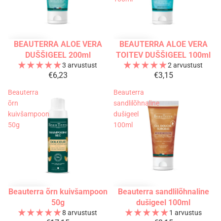
BEAUTERRA ALOE VERA
BEAUTERRA ALOE VERA
DUŠŠIGEEL 200ml
TOITEV DUŠŠIGEEL 100ml
3 arvustust
2 arvustust
€6,23
€3,15
Beauterra
Beauterra
õrn
sandlilõhnaline
kuivšampoon
dušigeel
50g
100ml
Beauterra õrn kuivšampoon
Beauterra sandlilõhnaline
50g
dušigeel 100ml
8 arvustust
1 arvustus