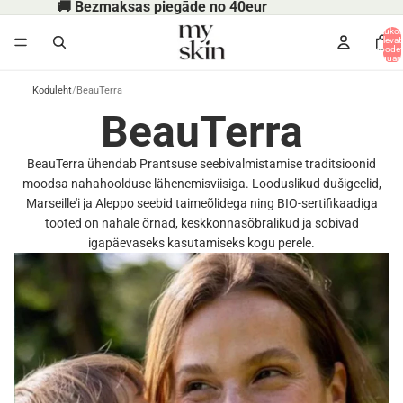
🚚 Bezmaksas piegāde no 40eur
Ostukor
olevat
toodet
koguarv
Koduleht
/
BeauTerra
BeauTerra
BeauTerra ühendab Prantsuse seebivalmistamise traditsioonid
moodsa nahahoolduse lähenemisviisiga. Looduslikud dušigeelid,
Marseille'i ja Aleppo seebid taimeõlidega ning BIO-sertifikaadiga
tooted on nahale õrnad, keskkonnasõbralikud ja sobivad
igapäevaseks kasutamiseks kogu perele.