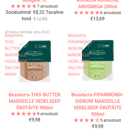
dušigeel 1L
KOORIJA KOOKOSE
7 arvustust
AROOMIGA 200ml
Soodushind
€8,32
Tavaline
6 arvustust
hind
€12,80
€13,69
30 dienu zemākā cena €8,32
Beauterra
Beauterra
THIS
PIPARMÜNDI-
BUTTER
SIDRUNI
MARSEILLE
MARSEILLE
VEDELSEEP
VEDELSEEP
ÖKOTÄITE
ÖKOTÄITE
900ml
900ml
Beauterra THIS BUTTER
Beauterra PIPARMÜNDI-
MARSEILLE VEDELSEEP
SIDRUNI MARSEILLE
ÖKOTÄITE 900ml
VEDELSEEP ÖKOTÄITE
9 arvustust
900ml
€9,98
5 arvustust
€9,98