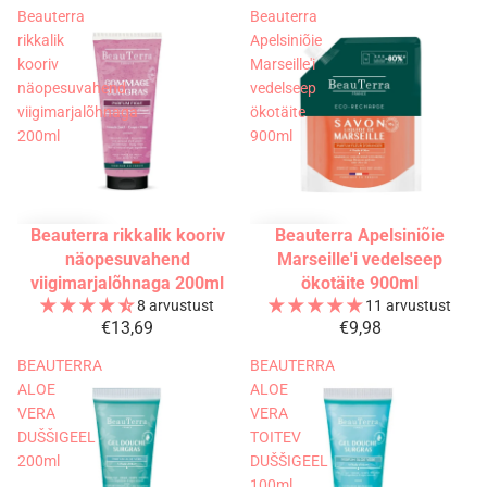
Beauterra
Beauterra
rikkalik
Apelsiniõie
kooriv
Marseille'i
näopesuvahend
vedelseep
viigimarjalõhnaga
ökotäite
200ml
900ml
Beauterra rikkalik kooriv
Beauterra Apelsiniõie
näopesuvahend
Marseille'i vedelseep
viigimarjalõhnaga 200ml
ökotäite 900ml
8 arvustust
11 arvustust
€13,69
€9,98
BEAUTERRA
BEAUTERRA
ALOE
ALOE
VERA
VERA
DUŠŠIGEEL
TOITEV
200ml
DUŠŠIGEEL
100ml