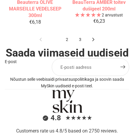
Beauterra OLIVE
BeauTerra AMBER toitev
MARSEILLE VEDELSEEP
dušigeel 200ml
300ml
2 arvustust
€6,23
€6,18
1
2
3
Saada viimaseid uudiseid
E-post
Nõustun selle veebisaidi privaatsuspoliitikaga ja soovin saada
MySkin uudiseid e-posti teel.
4.8
Customers rate us 4.8/5 based on 2750 reviews.