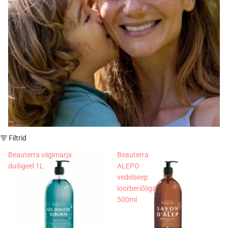
Filtrid
Beauterra viigimarja
Beauterra
dušigeel 1L
ALEPO
vedelseep
loorberiõliga
500ml